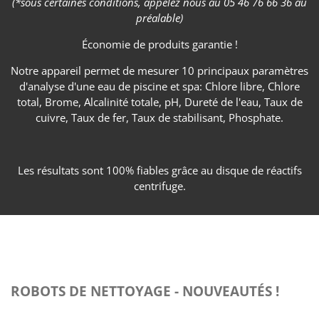
(*sous certaines conditions, appelez nous au 05 46 76 66 36 au
préalable)
Économie de produits garantie !
Notre appareil permet de mesurer 10 principaux paramètres
d'analyse d'une eau de piscine et spa: Chlore libre, Chlore
total, Brome, Alcalinité totale, pH, Dureté de l'eau, Taux de
cuivre, Taux de fer, Taux de stabilisant, Phosphate.
Les résultats sont 100% fiables grâce au disque de réactifs
centrifuge.
paysagiste pisciniste Oléron piscines spas jardins entretien
oléron jardinier paysage pool oléron paysagiste pisciniste
ROBOTS DE NETTOYAGE - NOUVEAUTÉS !