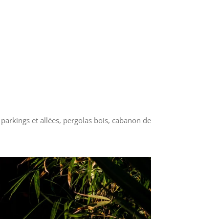
, parkings et allées, pergolas bois, cabanon de