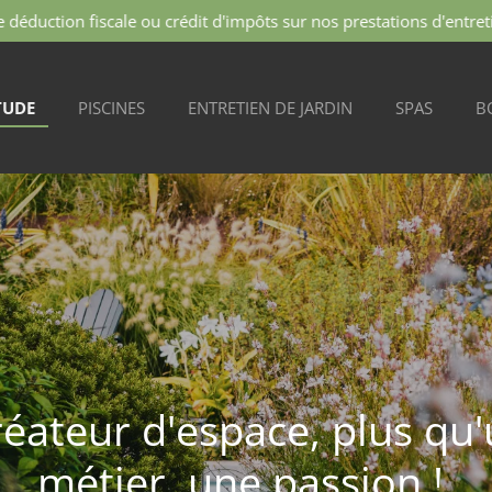
e déduction fiscale ou crédit d'impôts sur nos prestations d'entret
TUDE
PISCINES
ENTRETIEN DE JARDIN
SPAS
B
éateur d'espace, plus qu
métier, une passion !