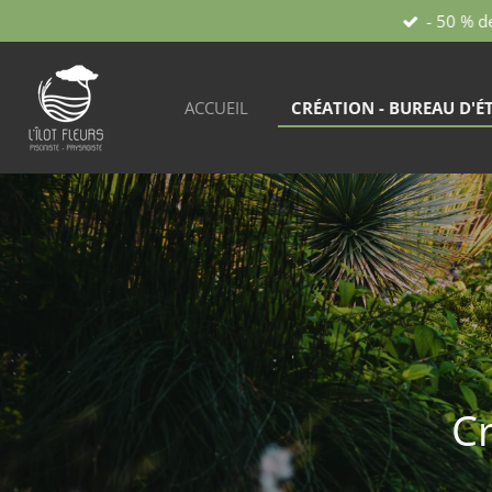
- 50 % d
Passer
au
contenu
principal
ACCUEIL
CRÉATION - BUREAU D'É
Cr