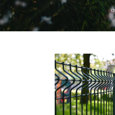
Ch
paysagiste pisciniste Oléron piscines spas ja