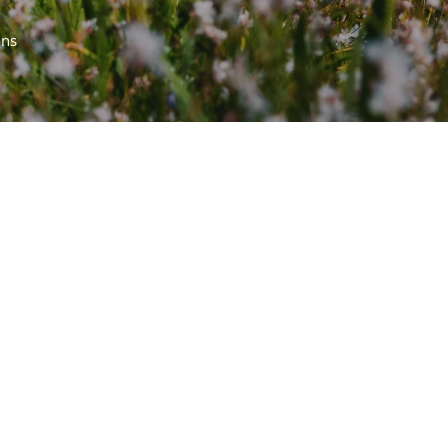
ons
sciniste