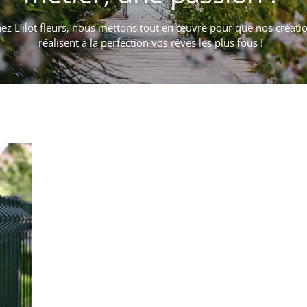
ez L'ilot fleurs, nous mettons tout en œuvre pour que nos créati
réalisent à la perfection vos rêves les plus fous !
rdins entretien oléron jardinier paysage pool oléron paysagiste pi